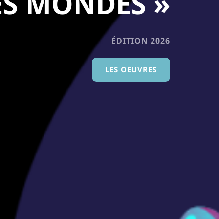
ES MONDES »
ÉDITION 2026
«
LES OEUVRES
ENTRE
LES
MONDES
»