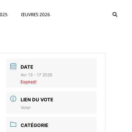
SEAR
025
ŒUVRES 2026
DATE
Avr 13 - 17 2026
Expired!
LIEN DU VOTE
Voter
CATÉGORIE