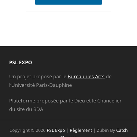
PSL EXPO
Un projet proposé par le
Bureau des Arts
de
l’Université Paris-Dauphine
Plateforme proposée par le Dieu et le Chancelier
du site du BDA
Copyright © 2026
PSL Expo
|
Règlement
|
Zubin By
Catch