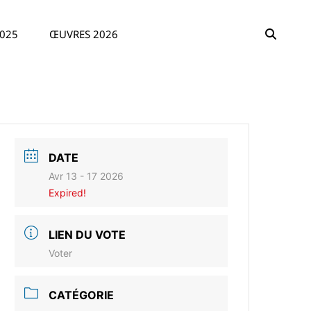
SEAR
025
ŒUVRES 2026
DATE
Avr 13 - 17 2026
Expired!
LIEN DU VOTE
Voter
CATÉGORIE