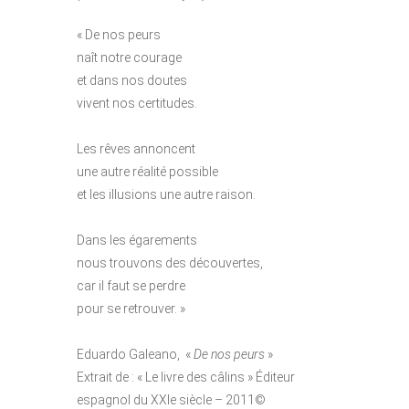
« De nos peurs
naît notre courage
et dans nos doutes
vivent nos certitudes.
Les rêves annoncent
une autre réalité possible
et les illusions une autre raison.
Dans les égarements
nous trouvons des découvertes,
car il faut se perdre
pour se retrouver. »
Eduardo Galeano, «
De nos peurs
»
Extrait de : « Le livre des câlins » Éditeur
espagnol du XXIe siècle – 2011©