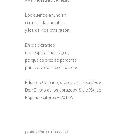
viven nuestras certezas.
Los sueños anuncian
otra realidad posible
y los delirios otra razón.
En los extravíos
nos esperan hallazgos,
porque es preciso perderse
para volver a encontrarse. »
Eduardo Galeano, «
De nuestros miedos
»
De: «El libro de los abrazos». Siglo XXI de
España Editores – 2011©
(Traduction en Français)